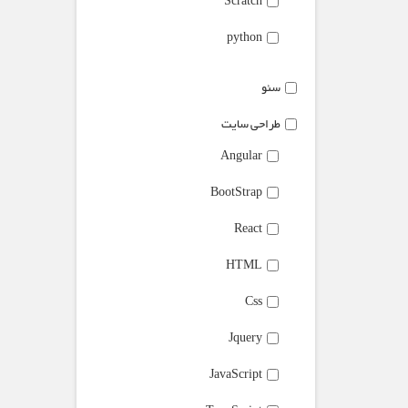
Scratch
python
سئو
طراحی سایت
Angular
BootStrap
React
HTML
Css
Jquery
JavaScript