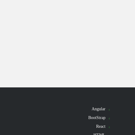
Angular
BootStrap
React