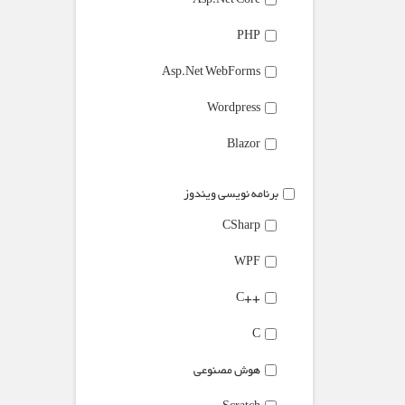
Asp.Net Core
PHP
Asp.Net WebForms
Wordpress
Blazor
برنامه نویسی ویندوز
CSharp
WPF
++C
C
هوش مصنوعی