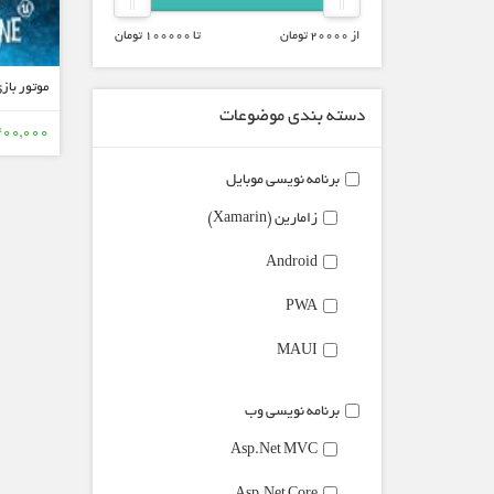
از
20000
تومان
تا
100000
تومان
دسته بندی موضوعات
4,400,000تو
برنامه نویسی موبایل
زامارین (Xamarin)
Android
PWA
MAUI
برنامه نویسی وب
Asp.Net MVC