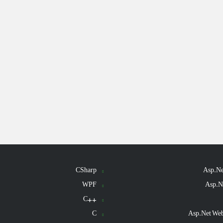
CSharp
Asp.N
WPF
Asp.N
++C
C
Asp.Net We