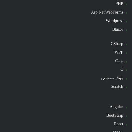
PHP
Asp.Net WebForms
Wordpress
Blazor
CSharp
WPF
++C
C
هوش مصنوعی
Scratch
Angular
BootStrap
React