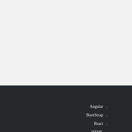
Angular
BootStrap
React