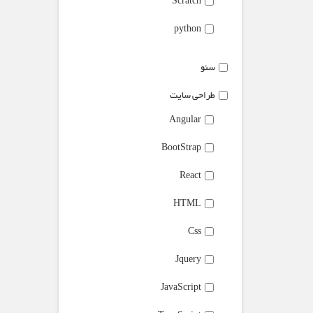
Scratch
python
سئو
طراحی سایت
Angular
BootStrap
React
HTML
Css
Jquery
JavaScript