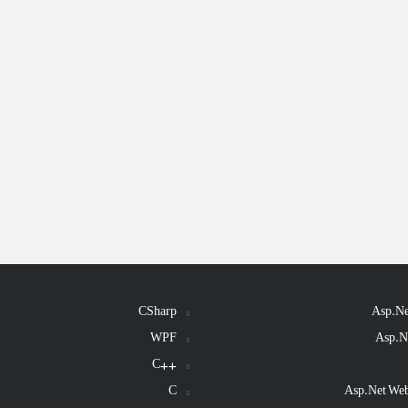
CSharp
Asp.N
WPF
Asp.N
++C
C
Asp.Net We