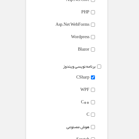
Asp.Net Core
PHP
Asp.Net WebForms
Wordpress
Blazor
برنامه نویسی ویندوز
CSharp
WPF
++C
C
هوش مصنوعی