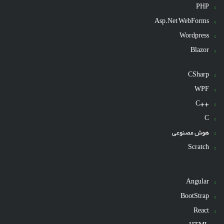
PHP
Asp.Net WebForms
Wordpress
Blazor
CSharp
WPF
++C
C
هوش مصنوعی
Scratch
Angular
BootStrap
React